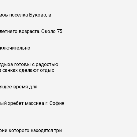
мов поселка Буково, в
летнего возраста. Около 75
сключительно
тдыха готовы с радостью
а санках сделают отдых
одящее время для
ый хребет массива г. София
ии которого находятся три