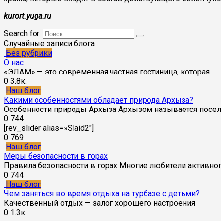
kurort.yuga.ru
Search for:
Случайные записи блога
Без рубрики
О нас
«ЭЛАМ» — это современная частная гостиница, которая
0
3.8к.
Наш блог
Какими особенностями обладает природа Архыза?
Особенности природы Архыза Архызом называется посе
0
744
[rev_slider alias=»Slaid2″]
0
769
Наш блог
Меры безопасности в горах
Правила безопасности в горах Многие любители активно
0
744
Наш блог
Чем заняться во время отдыха на турбазе с детьми?
Качественный отдых — залог хорошего настроения
0
1.3к.