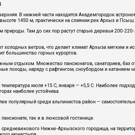
4
 верхняя. В нижней части находится Академгородок астроно
высоте 1450 м, практически на слиянии рек Архыз и Псыш.
 природы. Там до сих пор растут старые деревья 200-220-
т холодных ветров, что делает климат Архыза мягким и и
ит большинство горных курортов.
жным отдыхом. Множество пансионатов, санаториев, баз о
ные походы, наряду с рафтингом, сноубордом и катанием н
 температура июля +15 С, января — +5,5 С. Наиболее подх
горах наиболее устойчива.
ее популярный среди альпинистов район — самостоятельн
пансионате, так и в люксовой гостинице.
 средневекового Нижне-Архызского городища, на территор
кого монастыря.