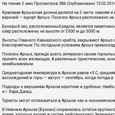
На чтение
2 мин
Просмотров
586
Опубликовано
15.02.201
Красивая Архызская долина делится на 2 части: нижняя и
верхней — курорт Архыз. Поселок Архыз расположено на 
Буковый лес, расположенный рядом, является памятником
озёр расположены на высоте от 2300 м до 3000 м.
Высоты Главного Кавказского хребта, закрывают Архыз о
благоприятным. По погодным условиям Архыз превосход
Поселок Архыз, прежде всего, интересен своим горнолы
принять всех желающих. А различные туристические, кон
незабываемым.
Среднегодовая температура в Архызе равна +5 С, средняя
восхождений в горы — август — сентябрь, когда погода в 
Подходы к вершинам Архыза короткие и удобные. Наибол
и г. Кара Джаш.
Туристы могут остановиться в Архызе как в экономичном 
В Нижнем Архызе (Буково) сохранились остатки крупного
храма, которые входят в состав действующего Зеленчукс