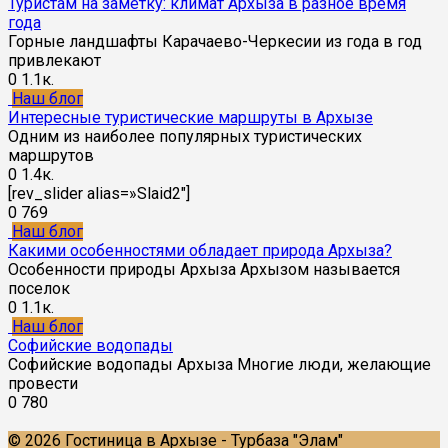
Туристам на заметку: климат Архыза в разное время
года
Горные ландшафты Карачаево-Черкесии из года в год
привлекают
0
1.1к.
Наш блог
Интересные туристические маршруты в Архызе
Одним из наиболее популярных туристических
маршрутов
0
1.4к.
[rev_slider alias=»Slaid2″]
0
769
Наш блог
Какими особенностями обладает природа Архыза?
Особенности природы Архыза Архызом называется
поселок
0
1.1к.
Наш блог
Софийские водопады
Софийские водопады Архыза Многие люди, желающие
провести
0
780
© 2026 Гостиница в Архызе - Турбаза "Элам"