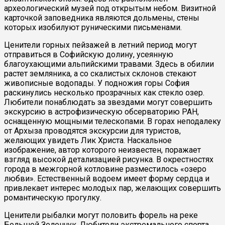
археологический музей под открытым небом. Визитной
карточкой заповедника являются дольмены, стены
которых изобилуют руническими письменами.
Ценители горных пейзажей в летний период могут
отправиться в Софийскую долину, усеянную
благоухающими альпийскими травами. Здесь в обилии
растет земляника, а со скалистых склонов стекают
живописные водопады. У подножия горы София
раскинулись несколько прозрачных как стекло озер.
Любители понаблюдать за звездами могут совершить
экскурсию в астрофизическую обсерваторию РАН,
оснащенную мощными телескопами. В горах неподалеку
от Архыза проводятся экскурсии для туристов,
желающих увидеть Лик Христа. Наскальное
изображение, автор которого неизвестен, поражает
взгляд высокой детализацией рисунка. В окрестностях
города в межгорной котловине разместилось «озеро
любви». Естественный водоем имеет форму сердца и
привлекает интерес молодых пар, желающих совершить
романтическую прогулку.
Ценители рыбалки могут половить форель на реке
Большой Зеленчук. Любители экстремального спорта