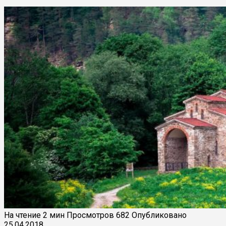
На чтение
2 мин
Просмотров
682
Опубликовано
25.04.2018